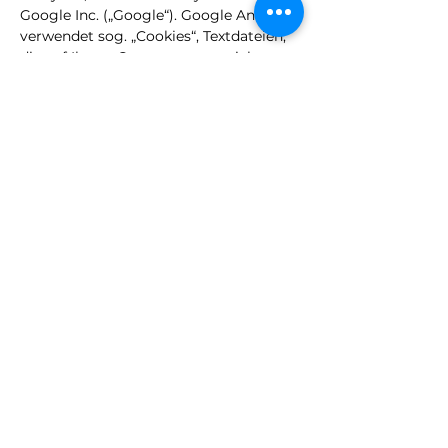
Google Inc. („Google“). Google Analytics
verwendet sog. „Cookies“, Textdateien,
die auf Ihrem Computer gespeichert
werden und die eine Analyse der
Benutzung der Website durch Sie
ermöglichen. Die durch den Cookie
erzeugten Informationen über Ihre
Benutzung dieser Website werden in
der Regel an einen Server von Google
in den USA übertragen und dort
gespeichert. Im Falle der Aktivierung
der IP-Anonymisierung auf dieser
Webseite, wird Ihre IP-Adresse von
Google jedoch innerhalb von
Mitgliedstaaten der Europäischen
Union oder in anderen Vertragsstaaten
des Abkommens über den
Europäischen Wirtschaftsraum zuvor
gekürzt. Nur in Ausnahmefällen wird
die volle IP-Adresse an einen Server von
Google in den USA übertragen und dort